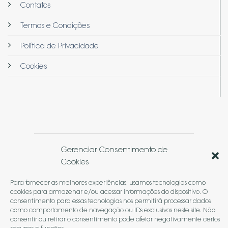
Contatos
Termos e Condições
Política de Privacidade
Cookies
© 2026
Arquë Medicina & Estética
Gerenciar Consentimento de
Cookies
Termos
Privacidade
Cookies
Para fornecer as melhores experiências, usamos tecnologias como
cookies para armazenar e/ou acessar informações do dispositivo. O
consentimento para essas tecnologias nos permitirá processar dados
como comportamento de navegação ou IDs exclusivos neste site. Não
consentir ou retirar o consentimento pode afetar negativamente certos