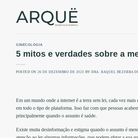
Skip
to
content
GINECOLOGIA
5 mitos e verdades sobre a m
POSTED ON
26 DE DEZEMBRO DE 2023
BY
DRA. RAQUEL BEZERRA D
Em um mundo onde a internet é a terra sem lei, cada vez mais 
em todo o tipo de plataforma. Isso faz com que pessoas acabe
principalmente quando o assunto é saúde.
Existe muita desinformação e estigma quando o assunto é mens
atenção ao ler algumas informações, que podem afetar a sua au