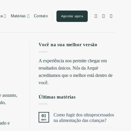
ca
Matérias
Contato
Agendar agora
Você na sua melhor versão
A experiência nos permite chegar em
resultados únicos. Nós da Arquë
acreditamos que o melhor está dentro de
você.
e assunto,
Últimas matérias
ndo,
Como fugir dos ultraprocessados
01
nov
na alimentação das crianças?
dado e