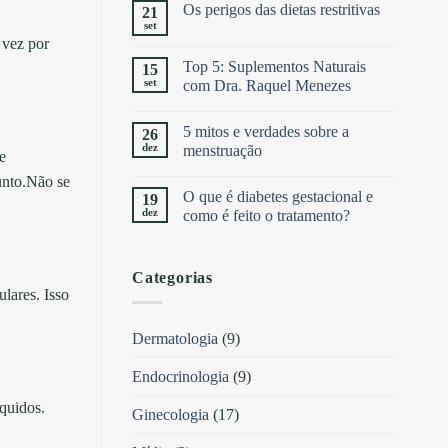
Os perigos das dietas restritivas
21
set
 vez por
Top 5: Suplementos Naturais
15
set
com Dra. Raquel Menezes
5 mitos e verdades sobre a
26
dez
menstruação
e
unto.Não se
O que é diabetes gestacional e
19
dez
como é feito o tratamento?
Categorias
lares. Isso
Dermatologia
(9)
Endocrinologia
(9)
íquidos.
Ginecologia
(17)