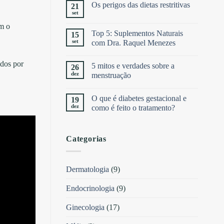
Os perigos das dietas restritivas
21
set
om o
Top 5: Suplementos Naturais
15
set
com Dra. Raquel Menezes
idos por
5 mitos e verdades sobre a
26
dez
menstruação
O que é diabetes gestacional e
19
dez
como é feito o tratamento?
Categorias
Dermatologia
(9)
Endocrinologia
(9)
Ginecologia
(17)