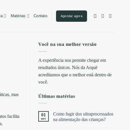
ca
Matérias
Contato
Agendar agora
Você na sua melhor versão
A experiência nos permite chegar em
resultados únicos. Nós da Arquë
acreditamos que o melhor está dentro de
você.
áticas, mas
Últimas matérias
Como fugir dos ultraprocessados
01
tos facilita
nov
na alimentação das crianças?
a,