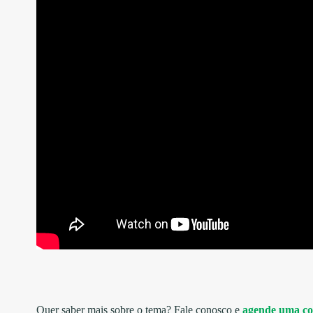
Quer saber mais sobre o tema
?
Fale conosco e
agende uma co