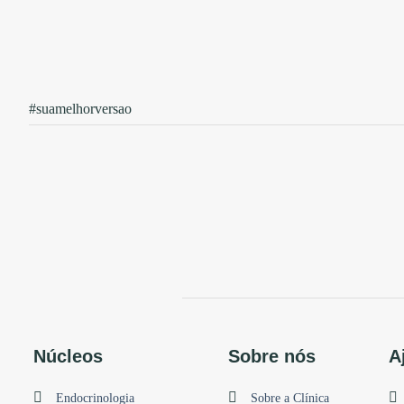
#suamelhorversao
Núcleos
Sobre nós
A
Endocrinologia
Sobre a Clínica