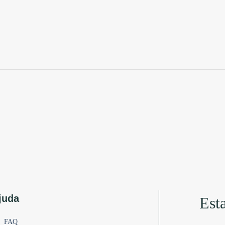
juda
Est
FAQ