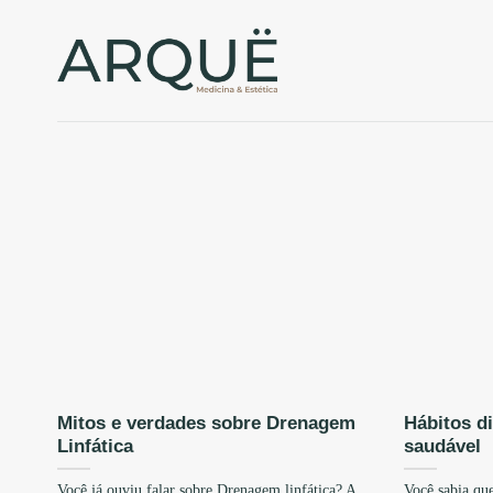
Skip
to
content
Mitos e verdades sobre Drenagem
Hábitos d
Linfática
saudável
Você já ouviu falar sobre Drenagem linfática? A
Você sabia que