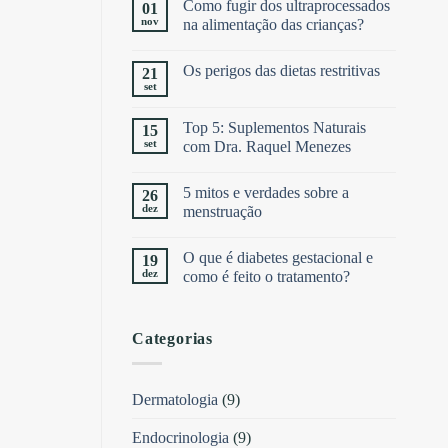
Como fugir dos ultraprocessados
01
nov
na alimentação das crianças?
Os perigos das dietas restritivas
21
set
Top 5: Suplementos Naturais
15
set
com Dra. Raquel Menezes
5 mitos e verdades sobre a
26
dez
menstruação
O que é diabetes gestacional e
19
dez
como é feito o tratamento?
Categorias
Dermatologia
(9)
Endocrinologia
(9)